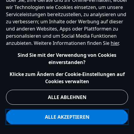
über Sie, Ihre Geräte und Ihr Online-Verhalten, wobei
Germany
wir Technologien wie Cookies einsetzen, um unsere
Serviceleistungen bereitzustellen, zu analysieren und
zu verbessern; um Inhalte oder Werbung auf dieser
und anderen Websites, Apps oder Plattformen zu
Hilfe
Nutzungsbedingungen
Datenschutzerklärung
Site Map
personalisieren und um Social Media Funktionen
Richtlinien für Cookies
EU Datenschutzhinweis
Impressum
anzubieten. Weitere Informationen finden Sie
hier
.
Allgemeine Verkaufsbedingungen
Ihre Cookie Einstellungen verwalten
s172 Statements
Sind Sie mit der Verwendung von Cookies
Accessibility
einverstanden?
© Disney © Disney•Pixar © & ™ Lucasfilm LTD © Marvel. Alle Rechte vorbehalten.
Klicke zum Ändern der Cookie-Einstellungen auf
Cookies verwalten
ALLE ABLEHNEN
ALLE AKZEPTIEREN