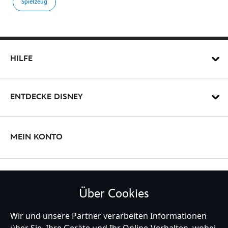
gro%C3%9Fes-
Spielzeug
kuscheltier-
-
-35-
cm-
HILFE
415150171348.html
http://schema.org/OutOfStock
ENTDECKE DISNEY
MEIN KONTO
BLEIBE MIT UNS IN KONTAKT
Über Cookies
Wir und unsere Partner verarbeiten Informationen