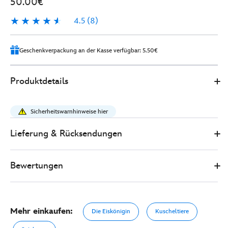
50.00€
4.5
(8)
4.5
8
Geschenkverpackung an der Kasse verfügbar: 5.50€
Disney
415150171348
415150171348
EUR
Produktdetails
Store
50.00
https://www.disneystore.de/die-
eiskoenigin-
Sicherheitswarnhinweise hier
-
-
Lieferung & Rücksendungen
voellig-
unverfroren-
Bewertungen
-
-
sven-
-
Mehr einkaufen:
Die Eiskönigin
Kuscheltiere
-