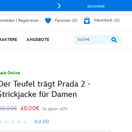
Alle Angebote
nmelden | Registrieren
Favoriten
0
Warenkorb
0
RAKTERE
ANGEBOTE
SUCHE
ald Online
Der Teufel trägt Prada 2 -
Strickjacke für Damen
80.00€
48.00€
Sie sparen 40%
0.0
(0)