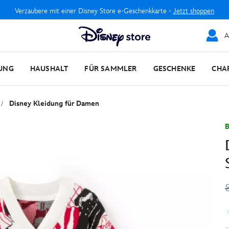
Verzaubere mit einer Disney Store e-Geschenkkarte -
Jetzt shoppen
A
UNG
HAUSHALT
FÜR SAMMLER
GESCHENKE
CHA
Disney Kleidung für Damen
B