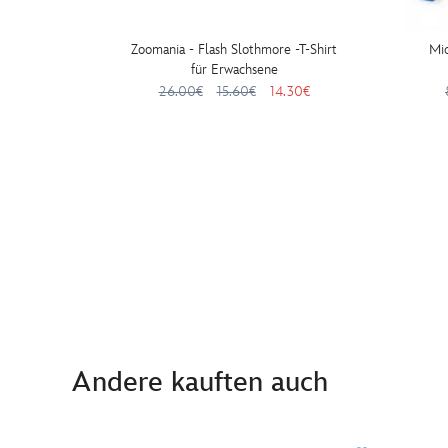
Zoomania - Flash Slothmore -T-Shirt
Mic
für Erwachsene
26.00€
15.60€
14.30€
Andere kauften auch