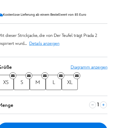
Kostenlose Lieferung ab einem Bestellwert von 85 Euro
it dieser Strickjacke, die von Der Teufel trägt Prada 2
nspiriert wurd...
Details anzeigen
Größe
Diagramm anzeigen
XS
S
M
L
XL
Menge