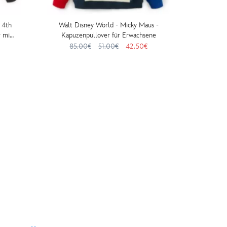
 4th
Walt Disney World - Micky Maus -
WALL·E 
 mit
Kapuzenpullover für Erwachsene
auf 
ne
85.00€
51.00€
42.50€
55