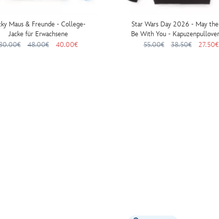
ky Maus & Freunde - College-
Star Wars Day 2026 - May the
Jacke für Erwachsene
Be With You - Kapuzenpullover
Reißverschluss für Erwachse
80.00€
48.00€
40.00€
55.00€
38.50€
27.50€