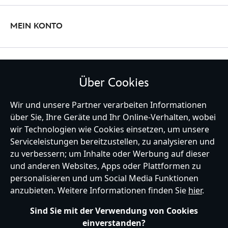
MEIN KONTO
BLEIBE MIT UNS IN KONTAKT
Über Cookies
Wir und unsere Partner verarbeiten Informationen
über Sie, Ihre Geräte und Ihr Online-Verhalten, wobei
wir Technologien wie Cookies einsetzen, um unsere
Germany
Serviceleistungen bereitzustellen, zu analysieren und
zu verbessern; um Inhalte oder Werbung auf dieser
und anderen Websites, Apps oder Plattformen zu
Hilfe
Nutzungsbedingungen
Datenschutzerklärung
Site Map
personalisieren und um Social Media Funktionen
Richtlinien für Cookies
EU Datenschutzhinweis
Impressum
anzubieten. Weitere Informationen finden Sie
hier
.
Allgemeine Verkaufsbedingungen
Ihre Cookie Einstellungen verwalten
s172 Statements
Sind Sie mit der Verwendung von Cookies
Accessibility
einverstanden?