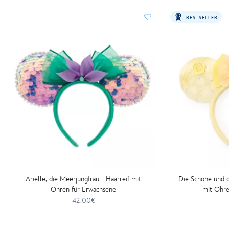
http://schema.org/InStock
BESTSELLER
Arielle, die Meerjungfrau - Haarreif mit
Die Schöne und da
Ohren für Erwachsene
mit Ohre
42.00€