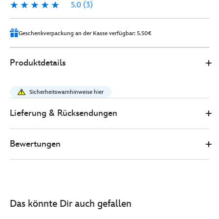
5.0
(3)
5.0
3
Geschenkverpackung an der Kasse verfügbar: 5.50€
0
445030919647
445030919647
EUR
Produktdetails
42.00
https://www.disneystore.de/der-
koenig-
Sicherheitswarnhinweise hier
der-
loewen-
Lieferung & Rücksendungen
-
-
Bewertungen
modischer-
haarreif-
mit-
ohren-
fuer-
Das könnte Dir auch gefallen
erwachsene-
445030919647.html