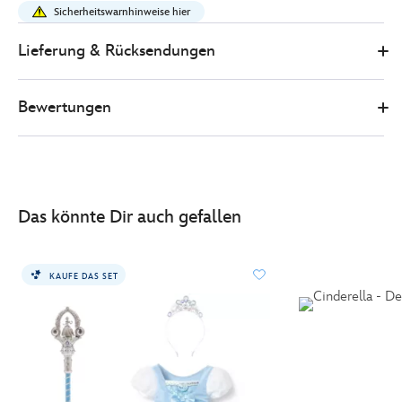
-
Sicherheitswarnhinweise hier
-
kostuem-
Lieferung & Rücksendungen
fuer-
kinder-
Bewertungen
5502045240343M.html
http://schema.org/InStock
Das könnte Dir auch gefallen
KAUFE DAS SET