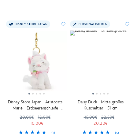
DISNEY STORE JAPAN
PERSONALISIEREN
Disney Store Japan - Aristocats -
Daisy Duck - Mittelgroßes
Marie - Erdbeerenschleife -
Kuscheltier - 51 cm
Schlüsselanhänger mit kleinem
20.00€
12.00€
45.00€
22.50€
Kuscheltier - 11 cm
10.00€
20.20€
(1)
(5)