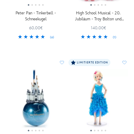
Peter Pan - Tinkerbell -
High School Musical - 20.
Schneekugel
Jubiläum - Troy Bolton und
Gabriella Montez - Limitierte
60.00€
140.00€
Edition - Set mit Puppen zum
Sammeln - 28 cm
(6)
(1)
LIMITIERTE EDITION