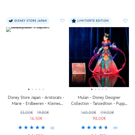
DISNEY STORE JAPAN
LIMITIERTE EDITION
Disney Store Japan - Aristocats -
Mulan - Disney Designer
Marie - Erdbeeren - Kleines
Collection - Tanzedition - Puppe
Kuscheltier - 19 cm
in limitierter Edition - 30,5 cm
33.00€
19.80€
140.00€
119.00€
16.50€
98.00€
(2)
(9)