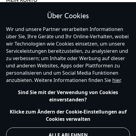
MEIN KONTO
Über Cookies
BLEIBE MIT UNS IN KONTAKT
Wir und unsere Partner verarbeiten Informationen
über Sie, Ihre Geräte und Ihr Online-Verhalten, wobei
wir Technologien wie Cookies einsetzen, um unsere
Serviceleistungen bereitzustellen, zu analysieren und
zu verbessern; um Inhalte oder Werbung auf dieser
Germany
und anderen Websites, Apps oder Plattformen zu
personalisieren und um Social Media Funktionen
anzubieten. Weitere Informationen finden Sie
hier
.
Hilfe
Nutzungsbedingungen
Datenschutzerklärung
Site Map
Sind Sie mit der Verwendung von Cookies
Richtlinien für Cookies
EU Datenschutzhinweis
Impressum
einverstanden?
Allgemeine Verkaufsbedingungen
Ihre Cookie Einstellungen verwalten
s172 Statements
Klicke zum Ändern der Cookie-Einstellungen auf
Accessibility
Cookies verwalten
© Disney © Disney•Pixar © & ™ Lucasfilm LTD © Marvel. Alle Rechte vorbehalten.
ALLE ABLEHNEN