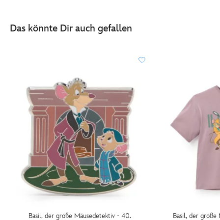
anstecknadel-
in-
Das könnte Dir auch gefallen
limitierter-
edition-
438011177778.html
http://schema.org/OutOfStock
Basil, der große Mäusedetektiv - 40.
Basil, der große 