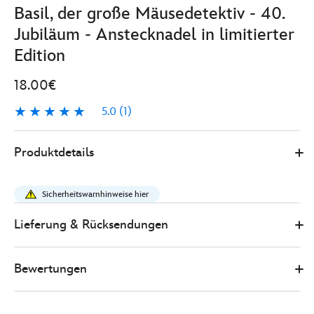
Basil, der große Mäusedetektiv - 40.
Jubiläum - Anstecknadel in limitierter
Edition
18.00€
5.0
(1)
5.0
1
Disney
438011177778
438011177778
EUR
Produktdetails
Store
18.00
https://www.disneystore.de/basil-
der-
Sicherheitswarnhinweise hier
gro%C3%9Fe-
maeusedetektiv-
Lieferung & Rücksendungen
-
-40.-
Bewertungen
jubilaeum-
-
-