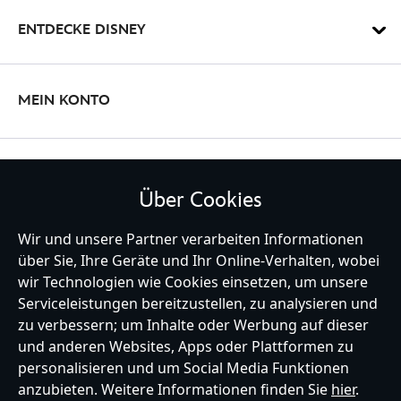
ENTDECKE DISNEY
MEIN KONTO
BLEIBE MIT UNS IN KONTAKT
Über Cookies
Wir und unsere Partner verarbeiten Informationen
über Sie, Ihre Geräte und Ihr Online-Verhalten, wobei
Germany
wir Technologien wie Cookies einsetzen, um unsere
Serviceleistungen bereitzustellen, zu analysieren und
zu verbessern; um Inhalte oder Werbung auf dieser
und anderen Websites, Apps oder Plattformen zu
Hilfe
Nutzungsbedingungen
Datenschutzerklärung
Site Map
personalisieren und um Social Media Funktionen
Richtlinien für Cookies
EU Datenschutzhinweis
Impressum
anzubieten. Weitere Informationen finden Sie
hier
.
Allgemeine Verkaufsbedingungen