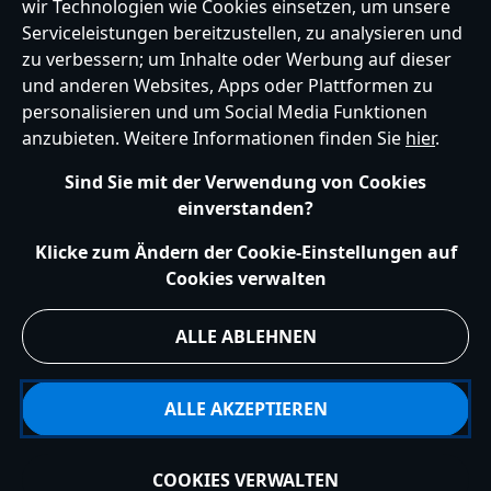
wir Technologien wie Cookies einsetzen, um unsere
Germany
Serviceleistungen bereitzustellen, zu analysieren und
zu verbessern; um Inhalte oder Werbung auf dieser
und anderen Websites, Apps oder Plattformen zu
Hilfe
Nutzungsbedingungen
Datenschutzerklärung
Site Map
personalisieren und um Social Media Funktionen
Richtlinien für Cookies
EU Datenschutzhinweis
Impressum
anzubieten. Weitere Informationen finden Sie
hier
.
Allgemeine Verkaufsbedingungen
Ihre Cookie Einstellungen verwalten
s172 Statements
Sind Sie mit der Verwendung von Cookies
Accessibility
einverstanden?
© Disney © Disney•Pixar © & ™ Lucasfilm LTD © Marvel. Alle Rechte vorbehalten.
Klicke zum Ändern der Cookie-Einstellungen auf
Cookies verwalten
ALLE ABLEHNEN
ALLE AKZEPTIEREN
COOKIES VERWALTEN
Ausverkauft