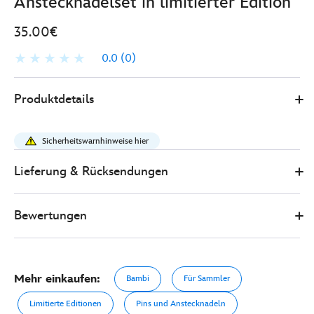
Anstecknadelset in limitierter Edition
35.00€
0.0
(0)
Disney
438011124147
438011124147
EUR
Produktdetails
Store
35.00
https://www.disneystore.de/bambi-
-
Sicherheitswarnhinweise hier
-
bambi-
Lieferung & Rücksendungen
und-
feline-
Bewertungen
-
-
anstecknadelset-
in-
Mehr einkaufen:
Bambi
Für Sammler
limitierter-
edition-
Limitierte Editionen
Pins und Anstecknadeln