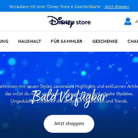
Verzaubere mit einer Disney Store e-Geschenkkarte -
Jetzt shoppen
A
UNG
HAUSHALT
FÜR SAMMLER
GESCHENKE
CHA
ektionen mit neuen Styles, saisonalen Highlights und exklusiven Artik
das willst du nicht verpassen! Schaue vorbei und erhalte Updates.
Ungeduldig? Entdecke die aktuellen Neuheiten und Trends.
Jetzt shoppen