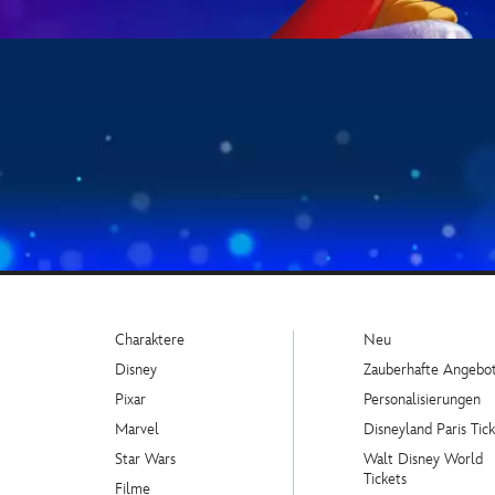
Charaktere
Neu
Disney
Zauberhafte Angebo
Pixar
Personalisierungen
Marvel
Disneyland Paris Tick
Star Wars
Walt Disney World
Tickets
Filme