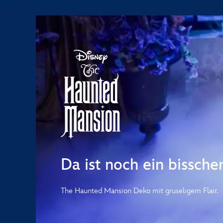
Da ist noch ein bissche
The Haunted Mansion Deko mit gruseligem Flair.