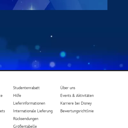
Studentenrabatt
Über uns
te
Hilfe
Events & Aktivitäten
Lieferinformationen
Karriere bei Disney
ets
Internationale Lieferung
Bewertungsrichtlinie
Rücksendungen
Größentabelle