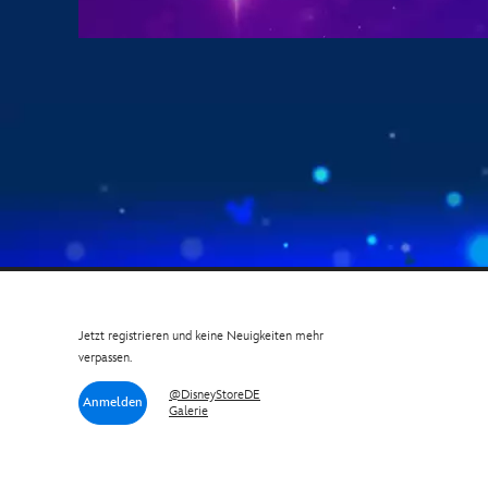
Jetzt registrieren und keine Neuigkeiten mehr
verpassen.
@DisneyStoreDE
Anmelden
Galerie