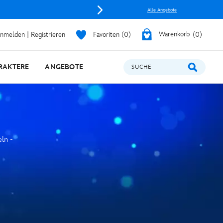
Alle Angebote
nmelden | Registrieren
Favoriten
0
Warenkorb
0
RAKTERE
ANGEBOTE
SUCHE
eln -