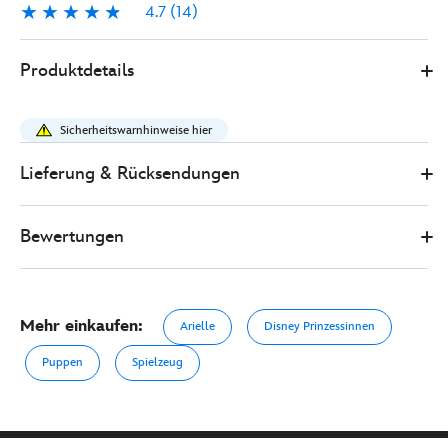
4.7
(14)
4.7
14
416128046804
416128046804
EUR
Produktdetails
31.00
https://www.disneystore.de/arielle-
die-
Sicherheitswarnhinweise hier
meerjungfrau-
-
Lieferung & Rücksendungen
-
arielle-
Bewertungen
-
-
disney-
animators-
Mehr einkaufen:
Arielle
Disney Prinzessinnen
collection-
-
Puppen
Spielzeug
-
puppe-
416128046804.html