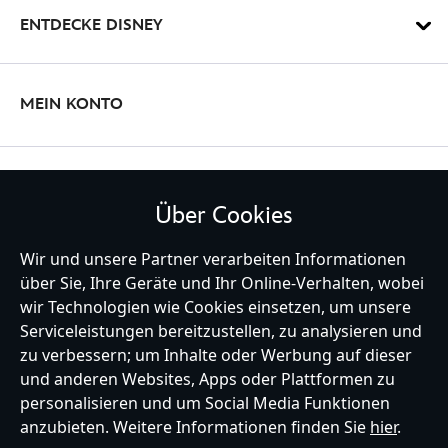
ENTDECKE DISNEY
MEIN KONTO
BLEIBE MIT UNS IN KONTAKT
Über Cookies
Wir und unsere Partner verarbeiten Informationen
über Sie, Ihre Geräte und Ihr Online-Verhalten, wobei
wir Technologien wie Cookies einsetzen, um unsere
Germany
Serviceleistungen bereitzustellen, zu analysieren und
zu verbessern; um Inhalte oder Werbung auf dieser
und anderen Websites, Apps oder Plattformen zu
Hilfe
Nutzungsbedingungen
Datenschutzerklärung
Site Map
personalisieren und um Social Media Funktionen
Richtlinien für Cookies
EU Datenschutzhinweis
Impressum
anzubieten. Weitere Informationen finden Sie
hier
.
Allgemeine Verkaufsbedingungen