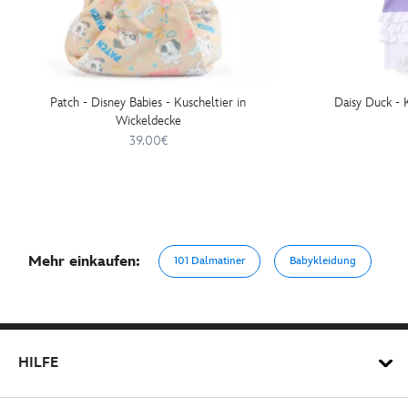
Patch - Disney Babies - Kuscheltier in
Daisy Duck - 
Wickeldecke
39.00€
Mehr einkaufen:
101 Dalmatiner
Babykleidung
HILFE