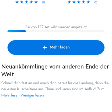
(1)
(1)
24 von 127 Artikeln werden angezeigt
Mehr laden
Neuankömmlinge vom anderen Ende der
Vorw
Welt
Schnall dich fest an und mach dich bereit für die Landung, denn die
neuesten Kuscheltiere aus China und Japan sind im Anflug! Zum
allerersten Mal auch im Disney Store Deutschland entdeckst du
Mehr lesen
Weniger lesen
unter den internationalen Neuankömmlingen neue Lieblinge als
Plüschtier oder kuschelig-süße Schlüsselanhänger.
Wenn du nach einem besonderen
Geschenk
für
Disney
Fans und